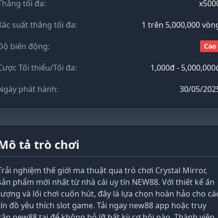
Thắng tối đa:
x500
Xác suất thắng tối đa:
1 trên 5,000,000 vòn
Độ biến động:
Cao
Cược Tối thiểu/Tối đa:
1,000đ - 5,000,000
Ngày phát hành:
30/05/202
Mô tả trò chơi
Trải nghiệm thế giới ma thuật qua trò chơi Crystal Mirror,
sản phẩm mới nhất từ nhà cái uy tín NEW88. Với thiết kế ấn
tượng và lối chơi cuốn hút, đây là lựa chọn hoàn hảo cho cá
tín đồ yêu thích slot game. Tải ngay new88 app hoặc truy
cập new88 tai để không bỏ lỡ bất kỳ cơ hội nào. Thành viên