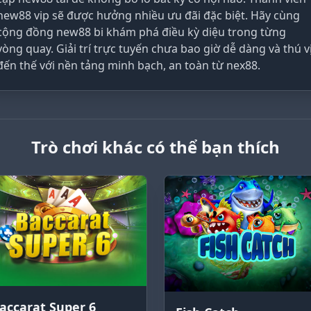
new88 vip sẽ được hưởng nhiều ưu đãi đặc biệt. Hãy cùng
cộng đồng new88 bi khám phá điều kỳ diệu trong từng
vòng quay. Giải trí trực tuyến chưa bao giờ dễ dàng và thú v
đến thế với nền tảng minh bạch, an toàn từ nex88.
Trò chơi khác có thể bạn thích
accarat Super 6