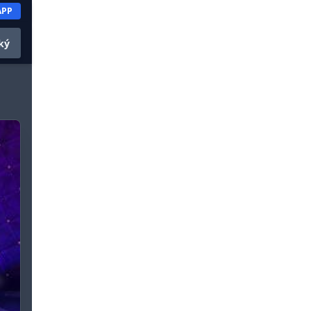
APP
ký