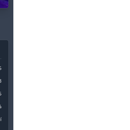
5
3
5
%
í