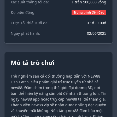
Xác suất thắng tối đa:
1 trên 500,000 vòng
Độ biến động:
Trung bình đến Cao
Cược Tối thiểu/Tối đa:
0.1đ - 100đ
Ngày phát hành:
02/06/2025
Mô tả trò chơi
Trải nghiệm săn cá đổi thưởng hấp dẫn với NEW88
Fish Catch, siêu phẩm giải trí trực tuyến từ nhà cái
new88. Đắm chìm trong thế giới đại dương 3D, nơi
bạn thể hiện kỹ năng săn bắt để nhận thưởng lớn. Tải
ngay new88 app hoặc truy cập new88 tai để tham gia.
Thành viên new88 vip sẽ nhận được những đặc quyền
và khuyến mãi khủng. Nền tảng nex88 đảm bảo một
môi trường chơi game công bằng, minh bạch. Khám