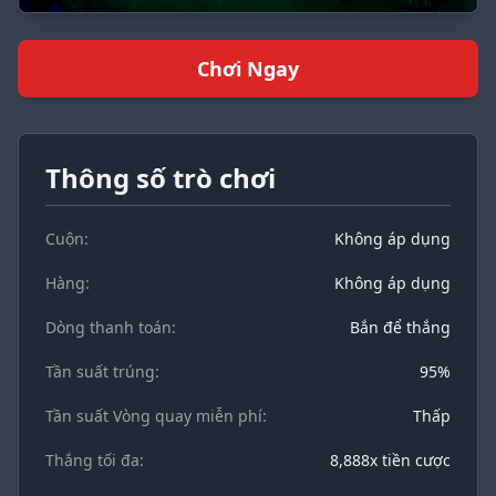
Chơi Ngay
Thông số trò chơi
Cuộn:
Không áp dụng
Hàng:
Không áp dụng
Dòng thanh toán:
Bắn để thắng
Tần suất trúng:
95%
Tần suất Vòng quay miễn phí:
Thấp
Thắng tối đa:
8,888x tiền cược