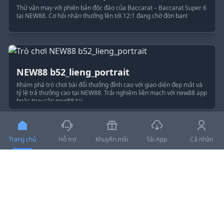
Thử vận may với phiên bản độc đáo của Baccarat – Baccarat Super 6
tại NEW88. Cơ hội nhận thưởng lên tới 12:1 đang chờ đón bạn!
NEW88 b52_lieng_portrait
Khám phá trò chơi bài đổi thưởng đỉnh cao với giao diện đẹp mắt và
tỷ lệ trả thưởng cao tại NEW88. Trải nghiệm liền mạch với new88 app
hoặc truy cập new88 tai.
Trang chủ
Hỗ trợ
Khuyến mãi
Tải App
Cá nhân