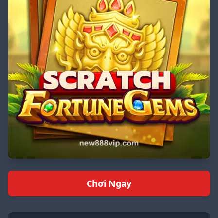
Chơi Ngay