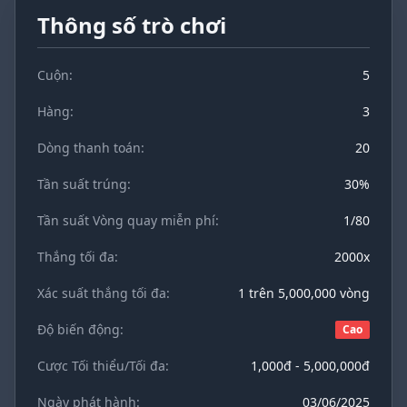
Thông số trò chơi
Cuộn:
5
Hàng:
3
Dòng thanh toán:
20
Tần suất trúng:
30%
Tần suất Vòng quay miễn phí:
1/80
Thắng tối đa:
2000x
Xác suất thắng tối đa:
1 trên 5,000,000 vòng
Độ biến động:
Cao
Cược Tối thiểu/Tối đa:
1,000đ - 5,000,000đ
Ngày phát hành:
03/06/2025