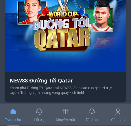
NEW88 Đường Tới Qatar
Khám phá Đường Tới Qatar tại NEW88, đỉnh cao của giải trí trực
tuyến. Trải nghiệm những vòng quay kịch tính!
Trang chủ
Hỗ trợ
Khuyến mãi
Tải App
Cá nhân