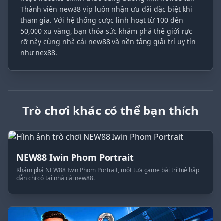
Thành viên new88 vip luôn nhận ưu đãi đặc biệt khi
tham gia. Với hệ thống cược linh hoạt từ 100 đến
50,000 xu vàng, bạn thỏa sức khám phá thế giới rực
rỡ này cùng nhà cái new88 và nền tảng giải trí uy tín
như nex88.
Trò chơi khác có thể bạn thích
NEW88 Iwin Phom Portrait
Khám phá NEW88 Iwin Phom Portrait, một tựa game bài trí tuệ hấp
dẫn chỉ có tại nhà cái new88.