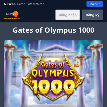
NEW88
TẢI APP
Game Slots đỉnh cao
Đăng nhập
Đăng ký
Gates of Olympus 1000