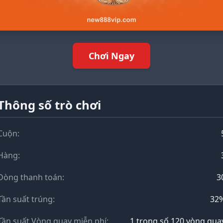
Chơi Ngay
Thông số trò chơi
Cuộn:
Hàng:
Dòng thanh toán:
3
Tần suất trúng:
32
Tần suất Vòng quay miễn phí:
1 trong số 120 vòng qua