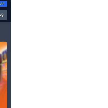
APP
ký