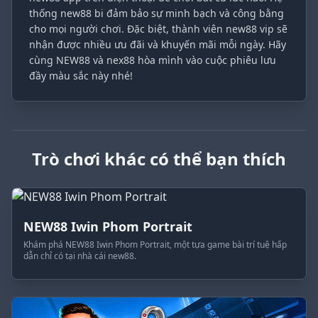
thống new88 bi đảm bảo sự minh bạch và công bằng
cho mọi người chơi. Đặc biệt, thành viên new88 vip sẽ
nhận được nhiều ưu đãi và khuyến mãi mỗi ngày. Hãy
cùng NEW88 và nex88 hòa mình vào cuộc phiêu lưu
đầy màu sắc này nhé!
Trò chơi khác có thể bạn thích
NEW88 Iwin Phom Portrait
Khám phá NEW88 Iwin Phom Portrait, một tựa game bài trí tuệ hấp
dẫn chỉ có tại nhà cái new88.