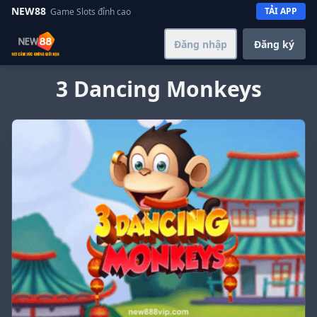
NEW88
TẢI APP
Game Slots đỉnh cao
Đăng nhập
Đăng ký
3 Dancing Monkeys