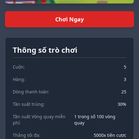
Chơi Ngay
Thông số trò chơi
Cuộn:
5
Hàng:
3
Dòng thanh toán:
25
Tần suất trúng:
30%
Tần suất Vòng quay miễn
1 trong số 100 vòng
phí:
quay
Thắng tối đa:
5000x tiền cược